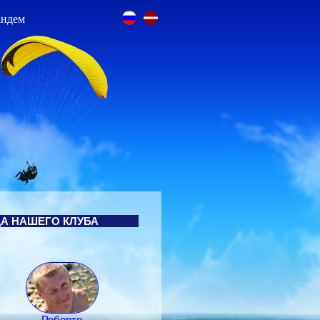
андем
А НАШЕГО КЛУБА
Роберто