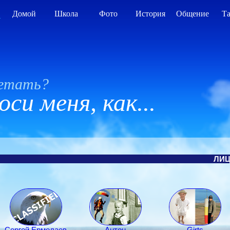
А
Домой
Школа
Фото
История
Общение
Т
летать?
си меня, как...
ЛИЦ
Сергей Eрмолаев
Антон
Ģirts