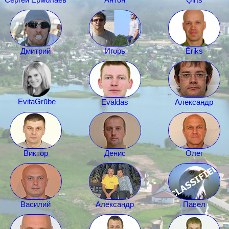
Дмитрий
Игорь
Ēriks
Evita
Grūbe
Evaldas
Александр
Виктор
Денис
Олег
Василий
Александр
Павел