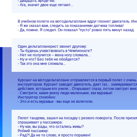
- Двадцать, вроде бы.
- Ага, значит двое еще летают...
В учебном полете на мотодельтаплане вдруг глохнет двигатель. Инс
- Я же сказал вам, следить за показаниями датчика топлива!
- Да, помню. Я следил. Он показал "пусто" ровно пять минут назад.
Один дельтапланерист звонит другому:
- Ты будешь учавствовоать в Чемпионате?
- Нет не получится – жена ногу сломала...
- Ну и что? Без тебя не обойдется?
- Так это она мне сломала...
Курсант на мотодельтаплане отправляется в первый полет с очен
инструктором. Курсант заводит двигатель, дает газ... зажмуриваетс
действия, которым его учили... Открывает глаза, потом смотрит вни
- Смотрите, какие внизу люди маленькие, как муравьи!
Инструктор спокойно:
- Это и есть муравьи - мы еще не взлетели.
Пилот тандема, зашел на посадку с резкого поворота. После приз
спрашивает у пассажира:
- Ну как, вы рады, что остались живы?
Робкий пассажир:
- Рад?! Да не то слово, я просто поражен!