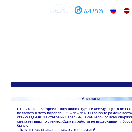
КАРТА
Домой
Школа
Фото
История
Общение
Хочешь летать?
Спроси меня, как...
Анекдоты
Строители небоскреба “Hansabanka” курят и беседуют у его основ
появляется мото-параплан. Ж-ж-ж-ж-ж-ж. Он со всего разгона влет
стенку здания. На стекле ни царапины, а сам герой со всем снаряж
съезжает вниз по стенке... Один из работяг не выдерживает и бро
бычок:
- Тьфу-ты, какая страна – такие и террористы!