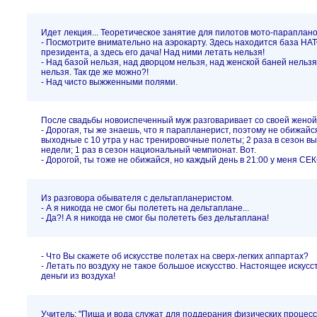
Идет лекция... Теоретическое занятие для пилотов мото-параплано
- Посмотрите внимательно на аэрокарту. Здесь находится база НАТ
президента, а здесь его дача! Над ними летать нельзя!
- Над базой нельзя, над дворцом нельзя, над женской баней нельзя
нельзя. Так где же можно?!
- Над чисто выжженными полями.
После свадьбы новоиспеченный муж разговаривает со своей женой
- Дорогая, ты же знаешь, что я парапланерист, поэтому не обижайс
выходные с 10 утра у нас тренировочные полеты; 2 раза в сезон вы
недели; 1 раз в сезон национальный чемпионат. Вот.
- Дорогой, ты тоже не обижайся, но каждый день в 21:00 у меня СЕК
Из разговора обывателя с дельтапланеристом.
- А я никогда не смог бы полететь на дельтаплане...
- Да?! А я никогда не смог бы полететь без дельтаплана!
- Что Вы скажете об искусстве полетах на сверх-легких аппартах?
- Летать по воздуху не такое большое искусство. Настоящее искусст
деньги из воздуха!
Учитель: "Пища и вода служат для поддерания физических процес