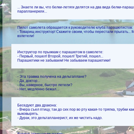
... Знаете ли вы, что белки-летяги делятся на два вида белки-параш
парапланерюги...
Пилот самолета обращается к руководителю клуба парашютистов:
- Товарищ инструктор! Скажите своим, чтобы перестали прыгать...
взлетели!
Инструктор по прыжкам с парашютом в самолете:
- Первый, пошел! Второй, пошел! Третий, пошел...
Парашютики не забываем! Не забываем парашютики!
- Эта травма получена на дельтаплане?
- Да, доктор...
- Вы, наверное, быстро летели?
- Нет, медленно бежал...
Беседуют два дракона:
- Вчера съел птицу, так до сих пор во рту какая-то тряпка, трубки ка
выковырять.
- Дурак, это дельтапланерист, их же чистить надо.