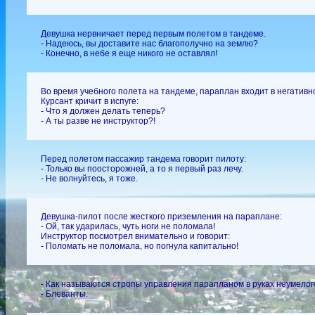
Девушка нервничает перед первым полетом в тандеме.
- Надеюсь, вы доставите нас благополучно на землю?
- Конечно, в небе я еще никого не оставлял!
Во время учебного полета на тандеме, параплан входит в негатив
Курсант кричит в испуге:
- Что я должен делать теперь?
- А ты разве не инструктор?!
Перед полетом пассажир тандема говорит пилоту:
- Только вы поосторожней, а то я первый раз лечу.
- Не волнуйтесь, я тоже.
Девушка-пилот после жесткого приземления на параплане:
- Ой, так ударилась, чуть ноги не поломала!
Инструктор посмотрел внимательно и говорит:
- Поломать не поломала, но погнула капитально!
- Как называются стропы управления парапланом в руках неумело
- Блеванты.