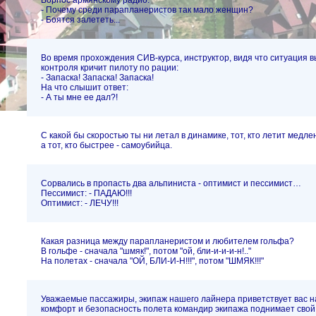
Ворпос армянскому радио:
- Почему среди парапланеристов так мало женщин?
- Боятся залететь...
Во время прохождения СИВ-курса, инструктор, видя что ситуация 
контроля кричит пилоту по рации:
- Запаска! Запаска! Запаска!
На что слышит ответ:
- А ты мне ее дал?!
С какой бы скоростью ты ни летал в динамике, тот, кто летит медле
а тот, кто быстрее - самоубийца.
Сорвались в пропасть два альпиниста - оптимист и пессимист…
Пессимист: - ПАДАЮ!!!
Оптимист: - ЛЕЧУ!!!
Какая разница между парапланеристом и любителем гольфа?
В гольфе - сначала "шмяк!", потом "ой, бли-и-и-и-н!.."
На полетах - сначала "ОЙ, БЛИ-И-Н!!!", потом "ШМЯК!!!"
Уважаемые пассажиры, экипаж нашего лайнера приветствует вас на
комфорт и безопасность полета командир экипажа поднимает свой 