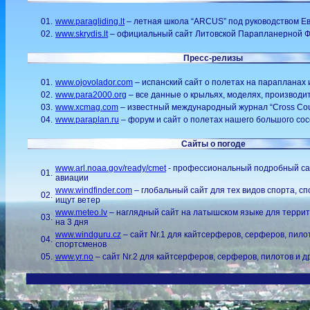
01.
www.paragliding.lt
– летная школа “ARCUS” под руководством Ев
02.
www.skrydis.lt
– официальный сайт Литовской Парапланерной 
Пресс-релизы
01.
www.ojovolador.com
– испанский сайт о полетах на парапланах
02.
www.para2000.org
– все данные о крыльях, моделях, производит
03.
www.xcmag.com
– известный международный журнал “Cross Cou
04.
www.paraplan.ru
– форум и сайт о полетах нашего большого сос
Сайты о погоде
www.arl.noaa.gov/ready/cmet
- профессиональный подробный са
01.
авиации
www.windfinder.com
– глобальный сайт для тех видов спорта, с
02.
ищут ветер
www.meteo.lv
– наглядный сайт на латышском языке для террит
03.
на 3 дня
www.windguru.cz
– сайт Nr.1 для кайтсерферов, серферов, пилот
04.
спортсменов
05.
www.yr.no
– сайт Nr.2 для кайтсерферов, серферов, пилотов и д