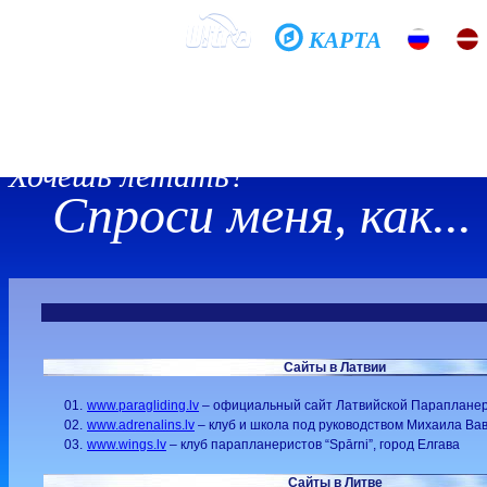
КАРТА
Домой
Школа
Фото
История
Общение
Хочешь летать?
Спроси меня, как...
Сайты в Латвии
01.
www.paragliding.lv
– официальный сайт Латвийской Параплане
02.
www.adrenalins.lv
– клуб и школа под руководством Михаила Ва
03.
www.wings.lv
– клуб парапланеристов “Spārni”, город Елгава
Сайты в Литве