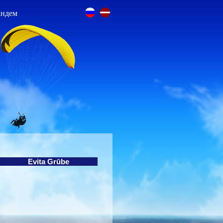
андем
Evita Grūbe