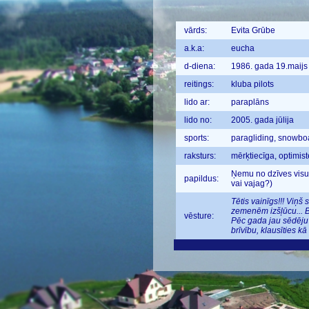
vārds:
Evita Grūbe
a.k.a:
eucha
d-diena:
1986. gada 19.maijs
reitings:
kluba pilots
lido ar:
paraplāns
lido no:
2005. gada jūlija
sports:
paragliding, snowboa
raksturs:
mērķtiecīga, optimist
Ņemu no dzīves visu 
papildus:
vai vajag?)
Tētis vainīgs!!! Viņ
zemenēm izšļūcu... Bi
vēsture:
Pēc gada jau sēdēju a
brīvību, klausīties k