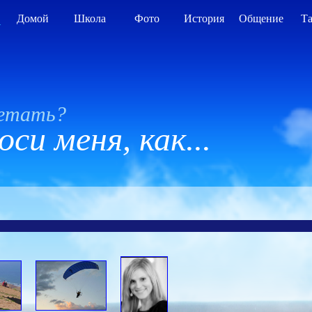
А
Домой
Школа
Фото
История
Общение
Т
летать?
си меня, как...