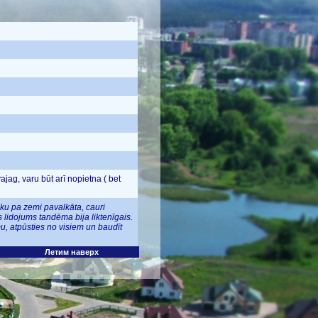
ag, varu būt arī nopietna ( bet
iku pa zemi pavalkāta, cauri
 lidojums tandēma bija liktenīgais.
mu, atpūsties no visiem un baudīt
Летим наверх