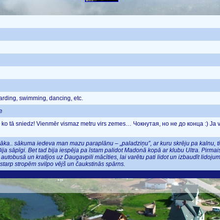
rding, swimming, dancing, etc.
e
ko tā sniedz! Vienmēr vismaz metru virs zemes… Чокнутая, но не до конца :) Ja vaj
š sāka.. sākuma iedeva man mazu paraplānu – „paladziņu”, ar kuru skrēju pa kalnu, t
ja sāpīgi. Bet tad bija iespēja pa īstam palidot Madonā kopā ar klubu Ultra. Pirmais
utobusā un kratījos uz Daugavpili mācīties, lai varētu pati lidot un izbaudīt lidoju
ā starp stropēm svilpo vējš un čaukstinās spārns.