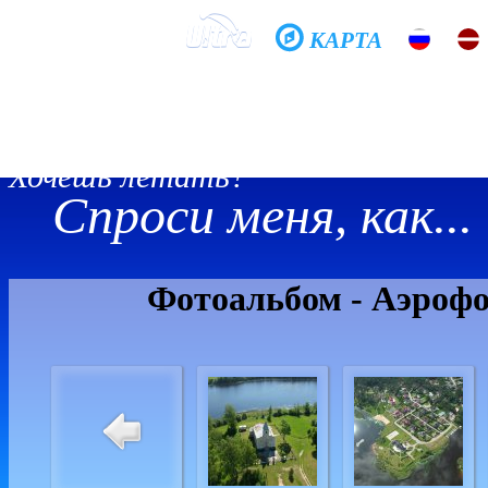
КАРТА
Домой
Школа
Фото
История
Общение
Хочешь летать?
Спроси меня, как...
Фотоальбом - Аэроф