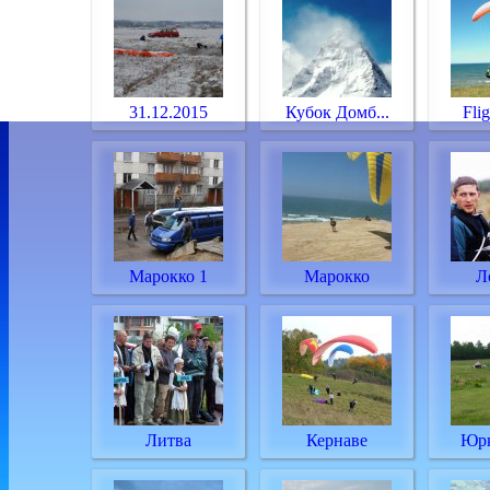
31.12.2015
Кубок Домб...
Flig
Марокко 1
Марокко
Л
Литва
Кернаве
Юрк