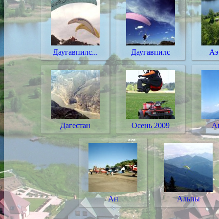
Даугавпилс...
Даугавпилс
Аэ
Дагестан
Осень 2009
А
Ан
Альпы