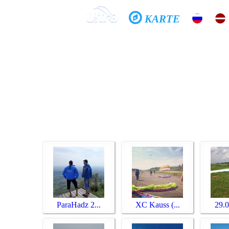
KARTE
Sākums
Skola
Galerijas
Vēsture
Tandēms
Gribi lidot?
Jautā man, kā...
ParaHadz 2...
XC Kauss (...
29.0