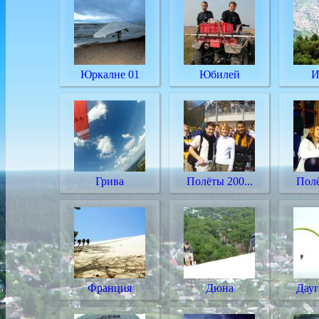
Юркалне 01
Юбилей
И
Грива
Полёты 200...
Полё
Франция
Дюна
Дауг