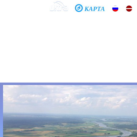
КАРТА
Домой
Школа
Фото
История
Общение
Хочешь летать?
Спроси меня, как...