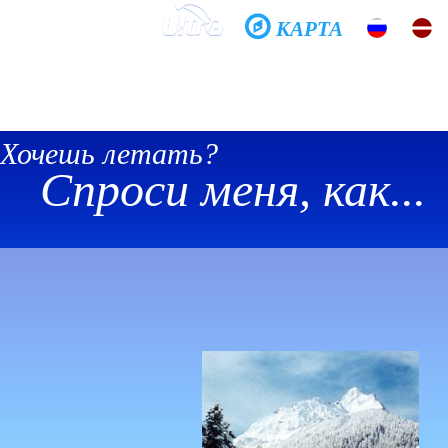
КАРТА
Домой
Школа
Фото
История
Общение
Хочешь летать?
Спроси меня, как...