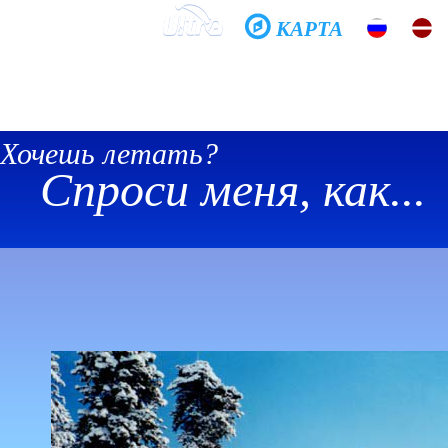
КАРТА
Домой
Школа
Фото
История
Общение
Хочешь летать?
Спроси меня, как...