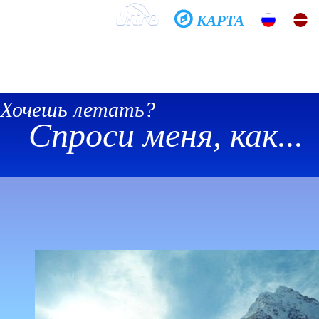
КАРТА
Домой
Школа
Фото
История
Общение
Хочешь летать?
Спроси меня, как...