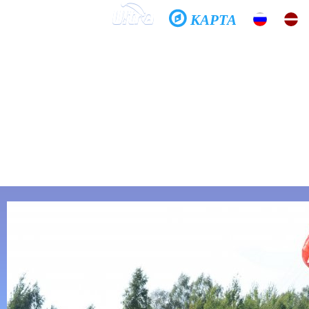
КАРТА
Домой
Школа
Фото
История
Общение
Хочешь летать?
Спроси меня, как...