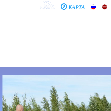
КАРТА
Домой
Школа
Фото
История
Общение
Хочешь летать?
Спроси меня, как...