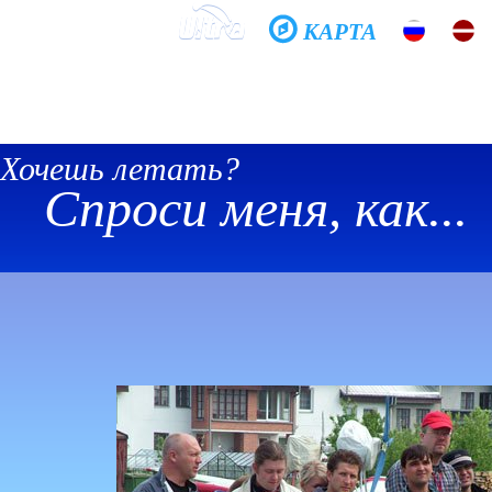
КАРТА
Домой
Школа
Фото
История
Общение
Хочешь летать?
Спроси меня, как...