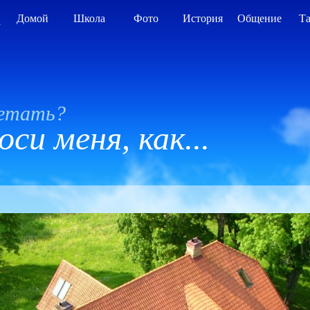
А
Домой
Школа
Фото
История
Общение
Т
летать?
си меня, как...