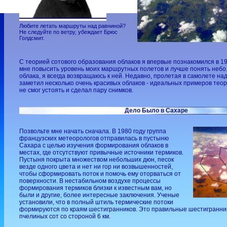
Любите летать маршруты над равниной?
Не следуйте по ветру, убеждает Брюс
Голдсмит.
С теорией сотового образования облаков я впервые познакомился в 19
мне повысить уровень моих маршрутных полетов и лучше понять небо. 
облака, я всегда возвращаюсь к ней. Недавно, пролетая в самолете на
заметил несколько очень красивых облаков - идеальных примеров тео
не cмог устоять и сделал пару снимков.
Дело Было в Сахаре
Позвольте мне начать сначала. В 1980 году группа
французских метеорологов отправилась в пустыню
Сахара с целью изучения формирования облаков в
местах, где отсутствуют привычные источники термиков.
Пустыня покрыта множеством небольших дюн, песок
везде одного цвета и нет ни гор ни возвышенностей,
чтобы сформировать поток и помочь ему оторваться от
поверхности. В нестабильном воздухе процессы
формирования термиков близки к известным вам, но
были и другие, более интересные заключения. Ученые
установили, что в полный штиль термические потоки
формируются по краям шестигранников. Это правильные шестигранни
пчелиных сот со стороной 6 км.