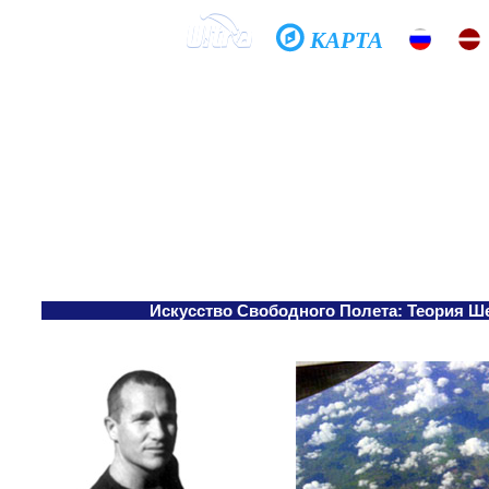
КАРТА
Домой
Школа
Фото
История
Общение
Хочешь летать?
Спроси меня, как...
Искусство Cвободного Полета: Теория Ш