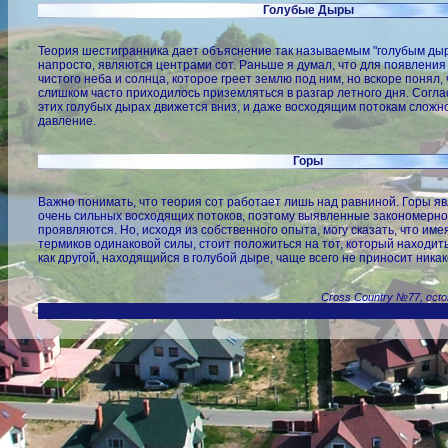
Голубые Дыры
Теория шестигранника дает объяснение так называемым "голубым дыр
напросто, являются центрами сот. Раньше я думал, что для появления
чистого неба и солнца, которое греет землю под ним, но вскоре понял, ч
слишком часто приходилось приземляться в разгар летного дня. Соглас
этих голубых дырах движется вниз, и даже восходящим потокам сложн
давление.
Горы
Важно понимать, что теория сот работает лишь над равниной. Горы я
очень сильных восходящих потоков, поэтому выявленные закономерно
проявляются. Но, исходя из собственного опыта, могу сказать, что име
термиков одинаковой силы, стоит положиться на тот, который находитьс
как другой, находящийся в голубой дыре, чаще всего не приносит ника
Cross Country №77, oct