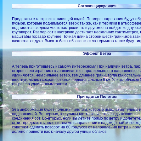
Сотовая циркуляция
Представьте кастрюлю с кипящей водой. По мере нагревания будут о
пузыри, которые поднимаются вверх так же, как и термики в атмосфере
поднимется в одном месте кастрюли, то в другом она пойдет ко дну, с
круговорот. Размер сот в кастрюле достигает нескольких сантиметров,
масштабы гораздо крупнее. Точная длина сторон шестигранников зави
вязкости воздуха. Высота базы облаков и сила термиков также будут и
Эффект Ветра
А теперь приготовьтесь к самому интересному. При наличии ветра, п
сторон шестигранника выравнивается параллельно его направлению, 
удлиняются. Чем сильнее ветер, тем длиннее грани, тогда как остальн
шестиугольника сохраняют свои первоначальные 6 км. Улицы облаков
как раз по удлиненным граням.
Пригодится Пилотам
Эта информация будет полезна пилотам, которые используют улицы и
над равниной. Во-первых, все улицы где-то кончаются, ведь каждая из 
соединения сот. Во-вторых, если вы летите прямо по ветру и долетете
стоит продолжать полет в том же направлении в надежде найти восхо
советуют сделать поворот на 60 градусов от направления ветра и проле
должно привести вас к началу другой улицы облаков.